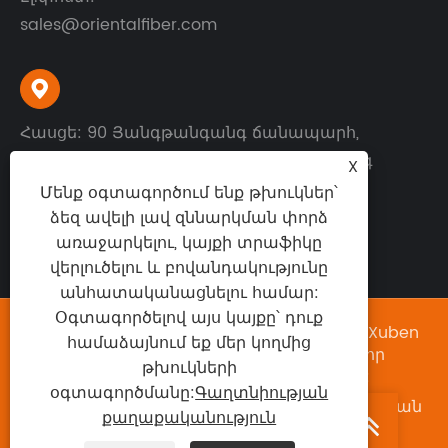
sales@orientalfiber.com

Հասցե: 90 Յանգթանգանգ ճանապարհ,
Տնտեսական զարգացման գոտի, Ջուրոնգ
X
քաղաք, Ցզյանսու նահանգ, Չինաստան
Մենք օգտագործում ենք թխուկներ՝
ձեզ ավելի լավ զննարկման փորձ
առաջարկելու, կայքի տրաֆիկը
վերլուծելու և բովանդակությունը
անհատականացնելու համար:
Օգտագործելով այս կայքը՝ դուք
Հեղինակային իրավունք © 2025 Jiangsu Xuben
համաձայնում եք մեր կողմից
Photoelectric Technology Co., Ltd. Բոլոր
թխուկների
իրավունքները պաշտպանված են:
օգտագործմանը:
Գաղտնիության
Links
|
Sitemap
|
RSS
|
XML
|
Գաղտնիության
քաղաքականություն
քաղաքականություն
|