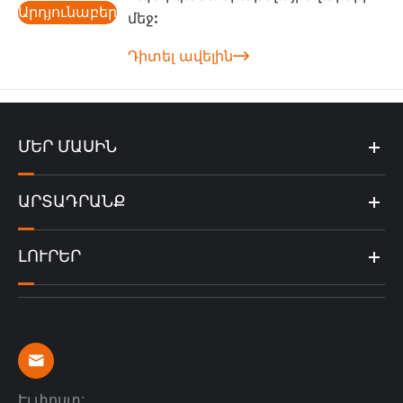
Արդյունաբերության
մեջ:
նորություններ
Դիտել ավելին

ՄԵՐ ՄԱՍԻՆ
ԱՐՏԱԴՐԱՆՔ
ԼՈՒՐԵՐ

Էլ.փոստ: