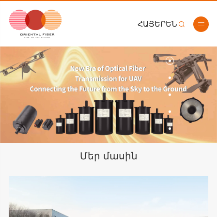
ՀԱՅԵՐԵՆ


Մեր մասին