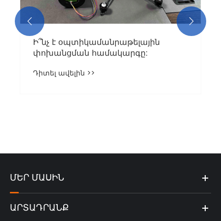


Ի՞նչ է օպտիկամանրաթելային
փոխանցման համակարգը:
Դիտել ավելին >>
ՄԵՐ ՄԱՍԻՆ
ԱՐՏԱԴՐԱՆՔ