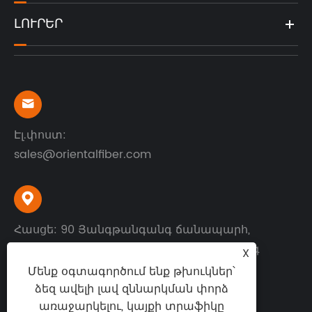
ԼՈՒՐԵՐ

Էլ.փոստ:
sales@orientalfiber.com

Հասցե: 90 Յանգթանգանգ ճանապարհ,
Տնտեսական զարգացման գոտի, Ջուրոնգ
X
քաղաք, Ցզյանսու նահանգ, Չինաստան
Մենք օգտագործում ենք թխուկներ՝
ձեզ ավելի լավ զննարկման փորձ
առաջարկելու, կայքի տրաֆիկը