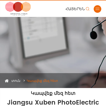
ՀԱՅԵՐԵՆ


տուն
Կապվեք մեզ հետ
Կապվեք մեզ հետ
Jiangsu Xuben PhotoElectric