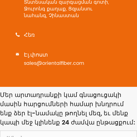
Տնտեսական զարգացման գոտի,
Ջուրոնգ քաղաք, Ցզյանսու
նահանգ, Չինաստան
Հեռ

Էլ.փոստ

sales@orientalfiber.com
Մեր արտադրանքի կամ գնացուցակի
մասին հարցումների համար խնդրում
ենք ձեր էլ-նամակը թողնել մեզ, եւ մենք
կապի մեջ կլինենք 24 ժամվա ընթացքում: