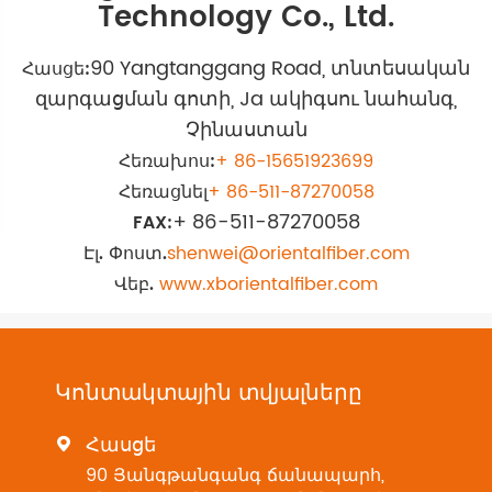
Technology Co., Ltd.
90 Yangtanggang Road, տնտեսական
Հասցե:
զարգացման գոտի, Ja ակիգսու նահանգ,
Չինաստան
Հեռախոս:
+ 86-15651923699
Հեռացնել
+ 86-511-87270058
+ 86-511-87270058
FAX:
Էլ. Փոստ.
shenwei@orientalfiber.com
Վեբ.
www.xborientalfiber.com
Կոնտակտային տվյալները
Հասցե

90 Յանգթանգանգ ճանապարհ,