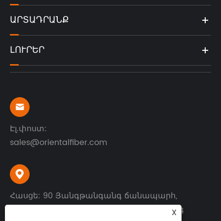
ԱՐՏԱԴՐԱՆՔ
ԼՈՒՐԵՐ

Էլ.փոստ:
sales@orientalfiber.com

Հասցե: 90 Յանգթանգանգ ճանապարհ,
Տնտեսական զարգացման գոտի, Ջուրոնգ
X