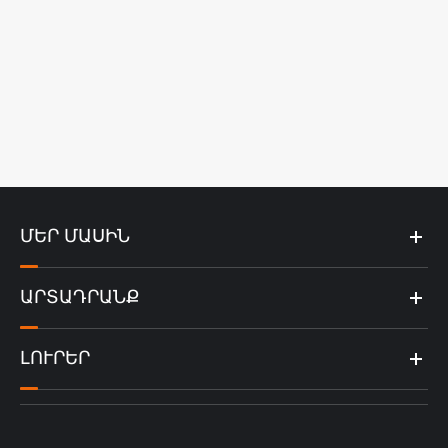
ՄԵՐ ՄԱՍԻՆ
ԱՐՏԱԴՐԱՆՔ
ԼՈՒՐԵՐ