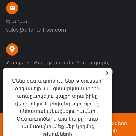

Էլ.փոստ:
sales@orientalfiber.com

Հասցե: 90 Յանգթանգանգ ճանապարհ,
Տնտեսական զարգացման գոտի, Ջուրոնգ
X
քաղաք, Ցզյանսու նահանգ, Չինաստան
Մենք օգտագործում ենք թխուկներ՝
ձեզ ավելի լավ զննարկման փորձ
առաջարկելու, կայքի տրաֆիկը
վերլուծելու և բովանդակությունը
անհատականացնելու համար:
Օգտագործելով այս կայքը՝ դուք
Հեղինակային իրավունք © 2025 Jiangsu Xuben
համաձայնում եք մեր կողմից
Photoelectric Technology Co., Ltd. Բոլոր
թխուկների