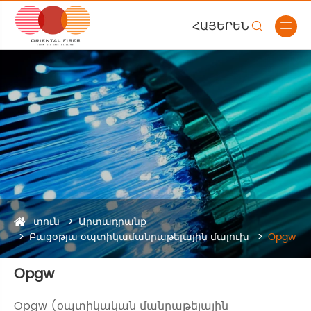
ՀԱՅԵՐԵՆ


տուն
Արտադրանք
Բացօթյա օպտիկամանրաթելային մալուխ
Opgw
Opgw
Opgw (օպտիկական մանրաթելային