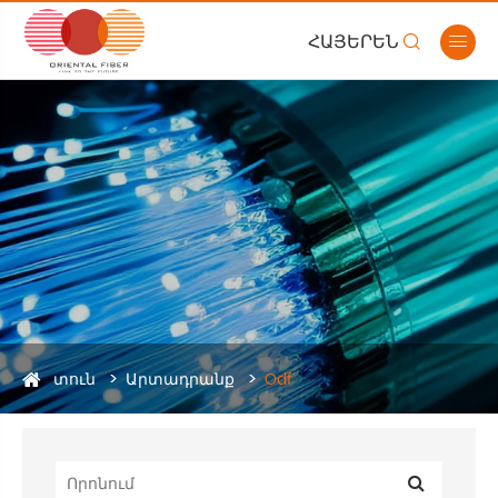
ՀԱՅԵՐԵՆ


տուն
Արտադրանք
Odf