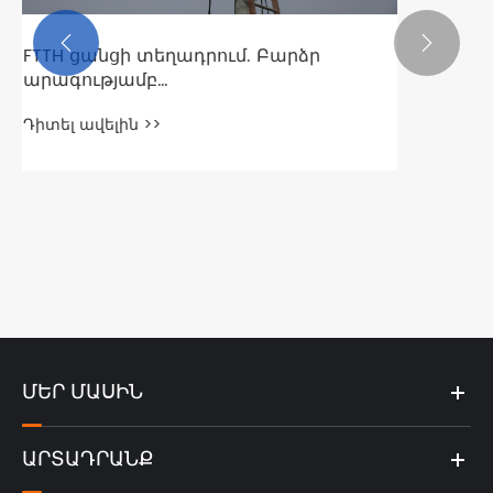


ՄԵՐ ՄԱՍԻՆ
ԱՐՏԱԴՐԱՆՔ