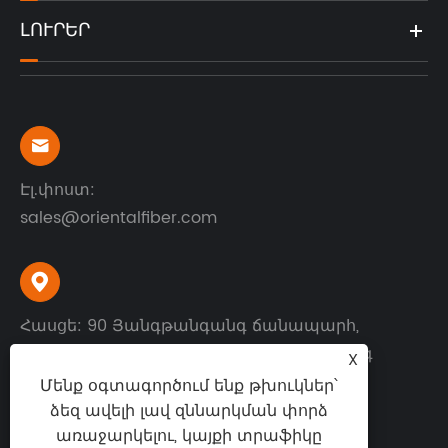
ԼՈՒՐԵՐ

Էլ.փոստ:
sales@orientalfiber.com

Հասցե: 90 Յանգթանգանգ ճանապարհ,
Տնտեսական զարգացման գոտի, Ջուրոնգ
X
քաղաք, Ցզյանսու նահանգ, Չինաստան
Մենք օգտագործում ենք թխուկներ՝
ձեզ ավելի լավ զննարկման փորձ
առաջարկելու, կայքի տրաֆիկը