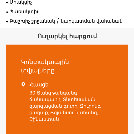
Միակցիչ
Պառակտիչ
Բաշխիչ շրջանակ / կարկատման վահանակ
Ուղարկել հարցում
Կոնտակտային
տվյալները
Հասցե

90 Յանգթանգանգ
ճանապարհ, Տնտեսական
զարգացման գոտի, Ջուրոնգ
քաղաք, Ցզյանսու նահանգ,
Չինաստան